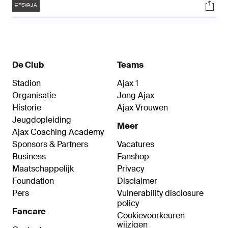
Tags
Soci
vergrootte daarmee de voorsprong op de naaste
#PSVAJA
belager tot negen punten. Ajax won dit seizoen
ook al tweemaal van Feyenoord.
De Club
Teams
Stadion
Ajax 1
Organisatie
Jong Ajax
Historie
Ajax Vrouwen
Jeugdopleiding
Meer
Ajax Coaching Academy
Sponsors & Partners
Vacatures
Business
Fanshop
Maatschappelijk
Privacy
Foundation
Disclaimer
Pers
Vulnerability disclosure
policy
Fancare
Cookievoorkeuren
wijzigen