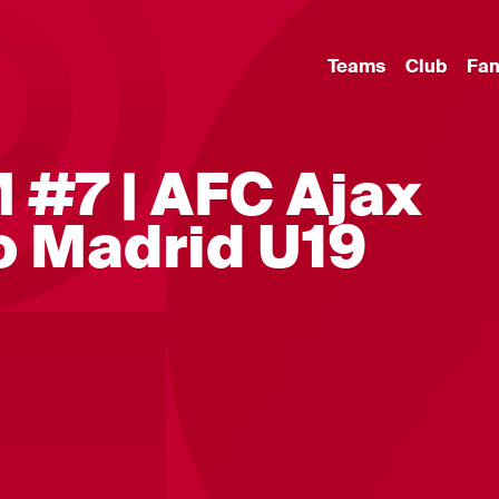
Teams
Club
Fa
 #7 | AFC Ajax
co Madrid U19