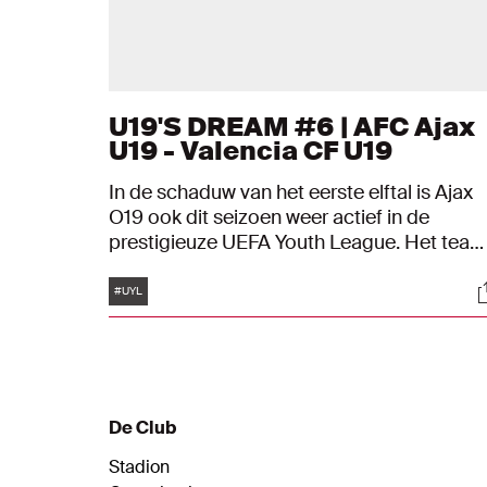
U19'S DREAM #6 | AFC Ajax
U19 - Valencia CF U19
In de schaduw van het eerste elftal is Ajax
O19 ook dit seizoen weer actief in de
prestigieuze UEFA Youth League. Het team
van John Heitinga droomt ervan het
Tags
S
equivalent van de Champions League voor
#UYL
jeugdploegen te winnen.
De Club
Stadion