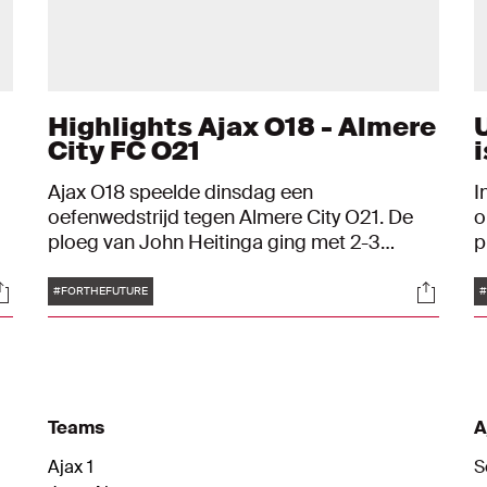
Highlights Ajax O18 - Almere
City FC O21
Ajax O18 speelde dinsdag een
I
oefenwedstrijd tegen Almere City O21. De
o
ploeg van John Heitinga ging met 2-3
p
onderuit. Youri Baas en Joel Ideho maakte
v
Tags
ocials
Social
de goals aan Ajax-zijde. De trainer van de
e
#FORTHEFUTURE
#
bezoekers is oud-Ajacied Hedwiges
j
Maduro. Check hier de hoogtepunten van
dat duel.
Teams
A
Ajax 1
S