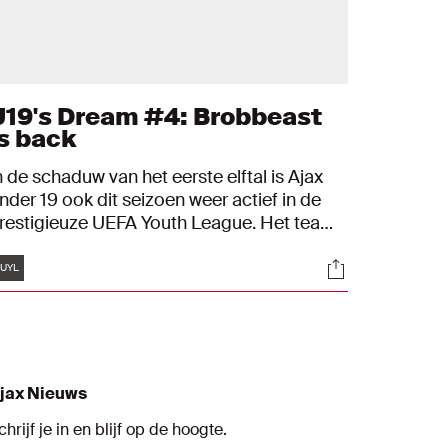
U19's Dream #4: Brobbeast
is back
n de schaduw van het eerste elftal is Ajax
nder 19 ook dit seizoen weer actief in de
restigieuze UEFA Youth League. Het team
an John Heitinga droomt ervan het
Tags
s
Socials
quivalent van de Champions League voor
UYL
eugdploegen te winnen.
jax Nieuws
chrijf je in en blijf op de hoogte.