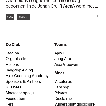
Champions League met een nederlaag
begonnen. In de Johan Cruijff ArenA werd met 0-
2 verloren van Inter. Hoe de wedstrijd verliep, lees
Tags
Soci
je terug in ons liveblog.
#UCL
#AJAINT
De Club
Teams
Stadion
Ajax 1
Organisatie
Jong Ajax
Historie
Ajax Vrouwen
Jeugdopleiding
Meer
Ajax Coaching Academy
Sponsors & Partners
Vacatures
Business
Fanshop
Maatschappelijk
Privacy
Foundation
Disclaimer
Pers
Vulnerability disclosure