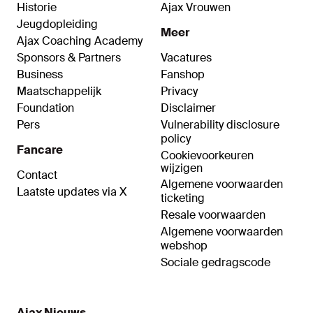
Historie
Ajax Vrouwen
Jeugdopleiding
Meer
Ajax Coaching Academy
Sponsors & Partners
Vacatures
Business
Fanshop
Maatschappelijk
Privacy
Foundation
Disclaimer
Pers
Vulnerability disclosure
policy
Fancare
Cookievoorkeuren
wijzigen
Contact
Algemene voorwaarden
Laatste updates via X
ticketing
Resale voorwaarden
Algemene voorwaarden
webshop
Sociale gedragscode
Ajax Nieuws