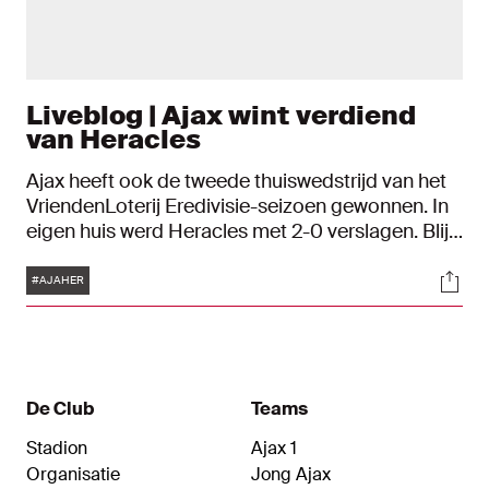
Liveblog | Ajax wint verdiend
van Heracles
Ajax heeft ook de tweede thuiswedstrijd van het
VriendenLoterij Eredivisie-seizoen gewonnen. In
eigen huis werd Heracles met 2-0 verslagen. Blijf
via ons liveblog uitgebreid op de hoogte.
Tags
Soci
#AJAHER
De Club
Teams
Stadion
Ajax 1
Organisatie
Jong Ajax