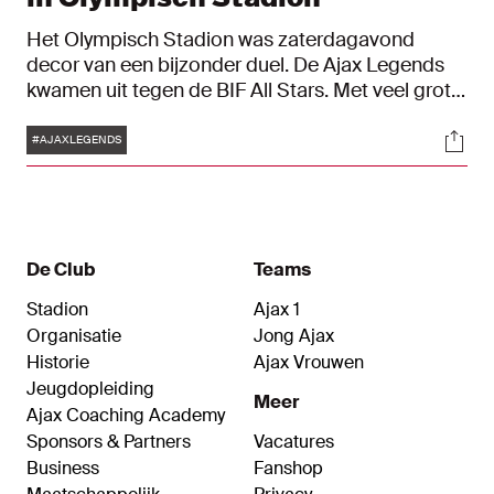
Het Olympisch Stadion was zaterdagavond
decor van een bijzonder duel. De Ajax Legends
kwamen uit tegen de BIF All Stars. Met veel grote
namen op het veld vielen er uiteindelijk zes goals.
Tags
Soci
#AJAXLEGENDS
De Club
Teams
Stadion
Ajax 1
Organisatie
Jong Ajax
Historie
Ajax Vrouwen
Jeugdopleiding
Meer
Ajax Coaching Academy
Sponsors & Partners
Vacatures
Business
Fanshop