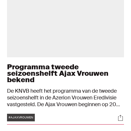
Programma tweede
seizoenshelft Ajax Vrouwen
bekend
De KNVB heeft het programma van de tweede
seizoenshelft in de Azerion Vrouwen Eredivisie
vastgesteld. De Ajax Vrouwen beginnen op 20
januari 2023 tegen ADO Den Haag en sluiten af
Tags
Soci
met een uitwedstrijd tegen PEC Zwolle op 7 mei
#AJAXVROUWEN
van het nieuwe jaar.