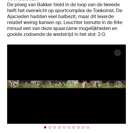
De ploeg van Bakker hield in de loop van de tweede
helft het overwicht op sportcomplex de Toekomst. De
Ajacieden hadden veel balbezit, maar dit leverde
relatief weinig kansen op. Leuchter benutte in de 84e
minuut een van deze spaarzame mogelijkheden en
gooide zodoende de wedstrijd in het slot: 2-0.