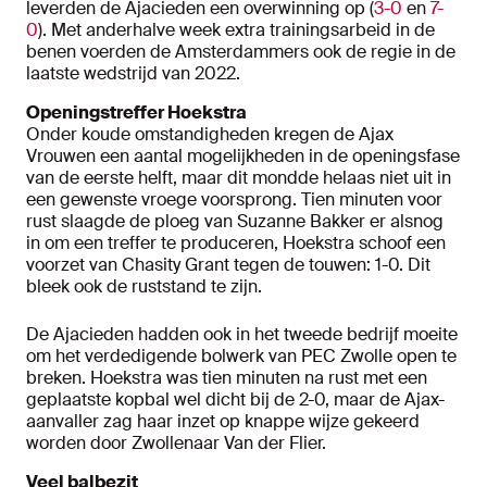
leverden de Ajacieden een overwinning op (
3-0
en
7-
0
). Met anderhalve week extra trainingsarbeid in de
benen voerden de Amsterdammers ook de regie in de
laatste wedstrijd van 2022.
Openingstreffer Hoekstra
Onder koude omstandigheden kregen de Ajax
Vrouwen een aantal mogelijkheden in de openingsfase
van de eerste helft, maar dit mondde helaas niet uit in
een gewenste vroege voorsprong. Tien minuten voor
rust slaagde de ploeg van Suzanne Bakker er alsnog
in om een treffer te produceren, Hoekstra schoof een
voorzet van Chasity Grant tegen de touwen: 1-0. Dit
bleek ook de ruststand te zijn.
De Ajacieden hadden ook in het tweede bedrijf moeite
om het verdedigende bolwerk van PEC Zwolle open te
breken. Hoekstra was tien minuten na rust met een
geplaatste kopbal wel dicht bij de 2-0, maar de Ajax-
aanvaller zag haar inzet op knappe wijze gekeerd
worden door Zwollenaar Van der Flier.
Veel balbezit