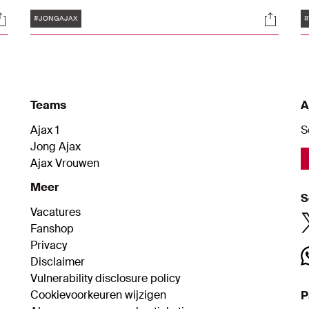
moesten de Ajacieden uiteindelijk genoegen
A
Tags
ocials
Social
nemen met één punt in Brabant: 1-1.
v
#JONGAJAX
d
n
d
z
Teams
A
Ajax 1
S
Jong Ajax
Ajax Vrouwen
Meer
S
Vacatures
Fanshop
Privacy
Disclaimer
Vulnerability disclosure policy
Cookievoorkeuren wijzigen
P