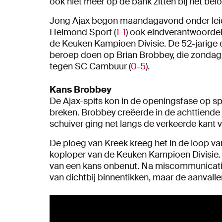
ook niet meer op de bank zitten bij het belof
Jong Ajax begon maandagavond onder leidin
Helmond Sport (
1-1
) ook eindverantwoordel
de Keuken Kampioen Divisie. De 52-jarige
beroep doen op Brian Brobbey, die zondagm
tegen SC Cambuur (
0-5
).
Kans Brobbey
De Ajax-spits kon in de openingsfase op 
breken. Brobbey creëerde in de achttiende 
schuiver ging net langs de verkeerde kant v
De ploeg van Kreek kreeg het in de loop va
koploper van de Keuken Kampioen Divisie. D
van een kans onbenut. Na miscommunicati
van dichtbij binnentikken, maar de aanvalle