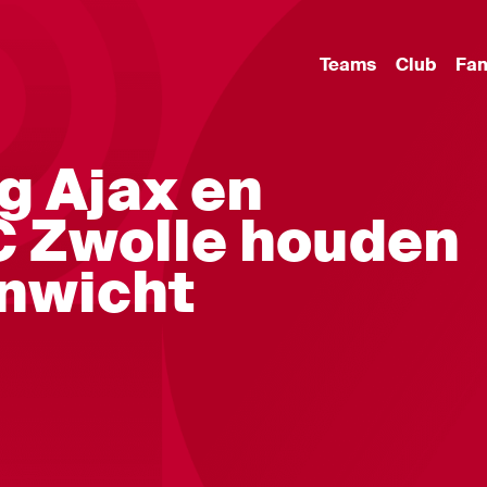
Teams
Club
Fa
ng Ajax en
C Zwolle houden
enwicht