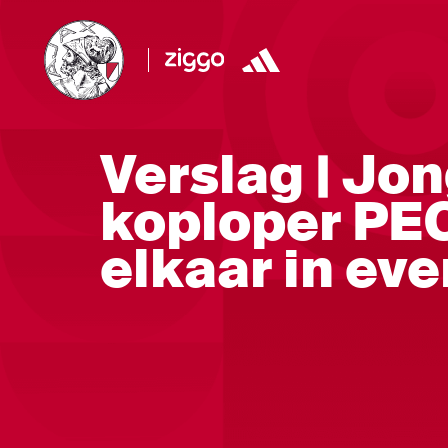
Verslag | Jo
koploper PE
elkaar in ev