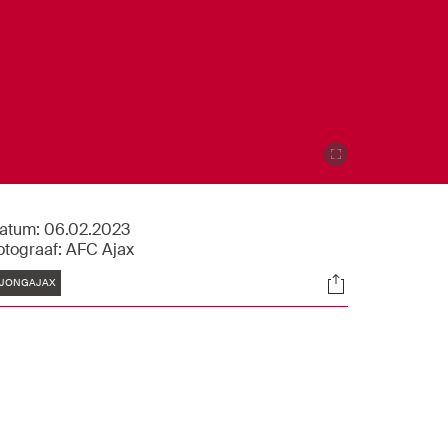
atum:
06.02.2023
otograaf:
AFC Ajax
Tags
Socials
JONGAJAX