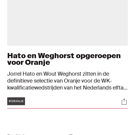
Hato en Weghorst opgeroepen
voor Oranje
Jorrel Hato en Wout Weghorst zitten in de
definitieve selectie van Oranje voor de WK-
kwalificatiewedstrijden van het Nederlands elftal
tegen Finland (7 juni) en Malta (10 juni).
Tags
Soci
#ORANJE