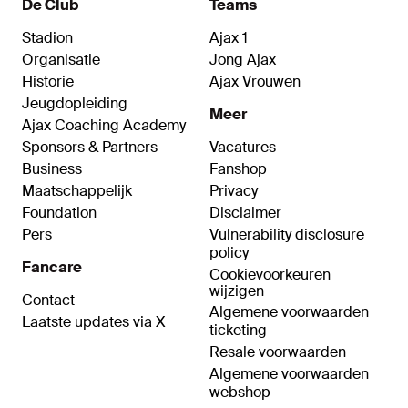
De Club
Teams
Stadion
Ajax 1
Organisatie
Jong Ajax
Historie
Ajax Vrouwen
Jeugdopleiding
Meer
Ajax Coaching Academy
Sponsors & Partners
Vacatures
Business
Fanshop
Maatschappelijk
Privacy
Foundation
Disclaimer
Pers
Vulnerability disclosure
policy
Fancare
Cookievoorkeuren
wijzigen
Contact
Algemene voorwaarden
Laatste updates via X
ticketing
Resale voorwaarden
Algemene voorwaarden
webshop