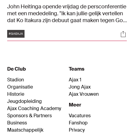
John Heitinga opende vrijdag de persconferentie
met een mededeling. "Ik kan jullie gelijk vertellen
dat Ko Itakura zijn debuut gaat maken tegen Go
Ahead Eagles", stelde de Ajax-trainer over de
Tags
Soci
Japanse aanwinst.
#GAEAJA
De Club
Teams
Stadion
Ajax 1
Organisatie
Jong Ajax
Historie
Ajax Vrouwen
Jeugdopleiding
Meer
Ajax Coaching Academy
Sponsors & Partners
Vacatures
Business
Fanshop
Maatschappelijk
Privacy