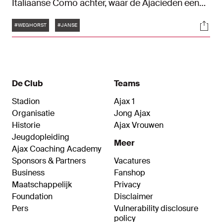
Italiaanse Como achter, waar de Ajacieden een
portret van elkaar gaan maken. "Ik heb vier
Tags
Soci
dochters thuis, dus dat is veel knutselen."
#WEGHORST
#JANSE
De Club
Teams
Stadion
Ajax 1
Organisatie
Jong Ajax
Historie
Ajax Vrouwen
Jeugdopleiding
Meer
Ajax Coaching Academy
Sponsors & Partners
Vacatures
Business
Fanshop
Maatschappelijk
Privacy
Foundation
Disclaimer
Pers
Vulnerability disclosure
policy