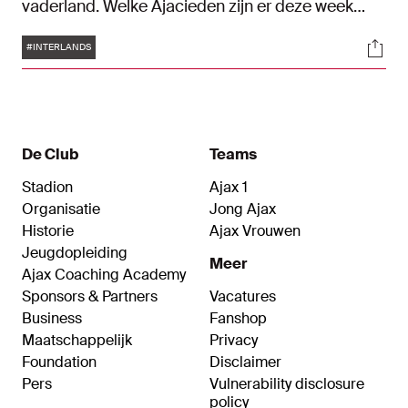
vaderland. Welke Ajacieden zijn er deze week
allemaal op pad met de verschillende nationale
Tags
Soci
ploegen? Dit is een overzicht.
#INTERLANDS
De Club
Teams
Stadion
Ajax 1
Organisatie
Jong Ajax
Historie
Ajax Vrouwen
Jeugdopleiding
Meer
Ajax Coaching Academy
Sponsors & Partners
Vacatures
Business
Fanshop
Maatschappelijk
Privacy
Foundation
Disclaimer
Pers
Vulnerability disclosure
policy