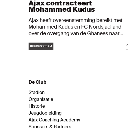
Ajax contracteert
Mohammed Kudus
Ajax heeft overeenstemming bereikt met
Mohammed Kudus en FC Nordsjaelland
over de overgang van de Ghanees naar
Amsterdam. De multifunctionele
Tags
S
middenvelder/aanvaller tekent een contrac
#KUDUSDREAM
dat per direct ingaat en een looptijd heeft
van 5 jaar, tot en met 30 juni 2025.
De Club
Stadion
Organisatie
Historie
Jeugdopleiding
Ajax Coaching Academy
Sponsors & Partners