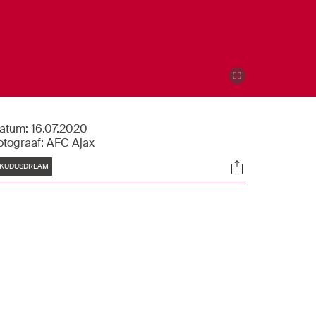
atum:
16.07.2020
otograaf:
AFC Ajax
Tags
Socials
KUDUSDREAM