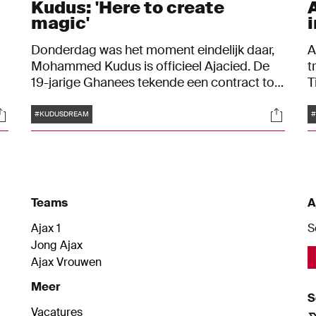
Kudus: 'Here to create
magic'
Donderdag was het moment eindelijk daar,
A
Mohammed Kudus is officieel Ajacied. De
t
19-jarige Ghanees tekende een contract tot
T
en met 30 juni 2025.
v
Tags
ocials
Social
t
a
#KUDUSDREAM
#
v
n
z
B
Teams
A
Ajax 1
S
Jong Ajax
Ajax Vrouwen
Meer
S
Vacatures