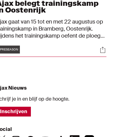
Ajax belegt trainingskamp
in Oostenrijk
jax gaat van 15 tot en met 22 augustus op
rainingskamp in Bramberg, Oostenrijk.
ijdens het trainingskamp oefent de ploeg
an Erik ten Hag 2 keer. Op dinsdag 18
Tags
s
Socials
ugustus wordt een besloten
PRESEASON
riendschappelijk duel gespeeld tegen een
og nader te bepalen tegenstander. Op
aterdag 22 augustus speelt Ajax tegen Red
ull Salzburg.
jax Nieuws
chrijf je in en blijf op de hoogte.
Inschrijven
ocial