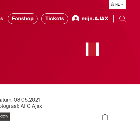
NL
ns
Fanshop
Tickets
mijn.AJAX
atum:
08.05.2021
otograaf:
AFC Ajax
Tags
Socials
XXXV