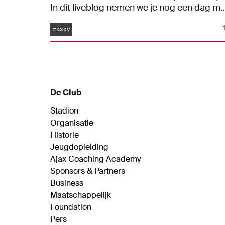
In dit liveblog nemen we je nog een dag m
in het vieren van de 35e landstitel in de
Tags
S
clubhistorie.
#XXXV
De Club
Stadion
Organisatie
Historie
Jeugdopleiding
Ajax Coaching Academy
Sponsors & Partners
Business
Maatschappelijk
Foundation
Pers