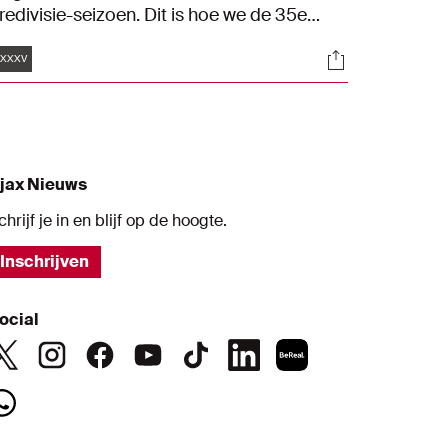
redivisie-seizoen. Dit is hoe we de 35e
andstitel binnenhaalden!
Tags
s
Socials
XXXV
jax Nieuws
chrijf je in en blijf op de hoogte.
Inschrijven
ocial