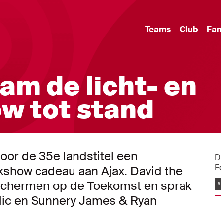
Teams
Club
Fa
am de licht- en
w tot stand
or de 35e landstitel een
D
F
rkshow cadeau aan Ajax. David the
 schermen op de Toekomst en sprak
#
dic en Sunnery James & Ryan