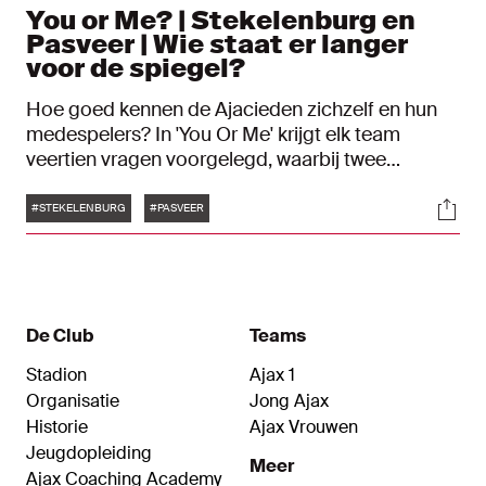
You or Me? | Stekelenburg en
Pasveer | Wie staat er langer
voor de spiegel?
Hoe goed kennen de Ajacieden zichzelf en hun
medespelers? In 'You Or Me' krijgt elk team
veertien vragen voorgelegd, waarbij twee
antwoorden mogelijk zijn; kiezen ze zichzelf of
Tags
Soci
toch hun teamgenoot? Als de spelers hetzelfde
#STEKELENBURG
#PASVEER
bordje omhoog houden, levert dat een punt op.
De Club
Teams
Stadion
Ajax 1
Organisatie
Jong Ajax
Historie
Ajax Vrouwen
Jeugdopleiding
Meer
Ajax Coaching Academy