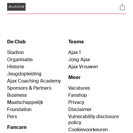
op voorsprong, maar gaf die voorsprong in kort
Tags
Soci
tijdsbestek volledig uit handen. Een minuut na de
#AJAXO19
1-1 van de bezoekers stond het alweer 1-2. Via
Pharell Nash werd het nog wel 2-2.
De Club
Teams
Stadion
Ajax 1
Organisatie
Jong Ajax
Historie
Ajax Vrouwen
Jeugdopleiding
Meer
Ajax Coaching Academy
Sponsors & Partners
Vacatures
Business
Fanshop
Maatschappelijk
Privacy
Foundation
Disclaimer
Pers
Vulnerability disclosure
policy
Fancare
Cookievoorkeuren