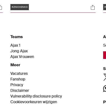
29-jarige international van Oekraïne tekent
t
Tags
ocials
Social
in Amsterdam een contract tot het einde van
v
#ZINCHENKO
#
dit seizoen, tot en met 30 juni 2026.
A
Teams
A
Ajax 1
S
Jong Ajax
Ajax Vrouwen
Meer
S
Vacatures
Fanshop
Privacy
Disclaimer
Vulnerability disclosure policy
Cookievoorkeuren wijzigen
P