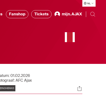
NL
ns
Fanshop
Tickets
mijn.AJAX
atum:
01.02.2026
otograaf:
AFC Ajax
Tags
Socials
ZINCHENKO