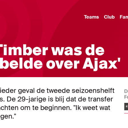
Teams
Club
Fa
Timber was de
 belde over Ajax'
ieder geval de tweede seizoenshelft
D
F
. De 29-jarige is blij dat de transfer
chten om te beginnen. "Ik weet wat
#
gen."