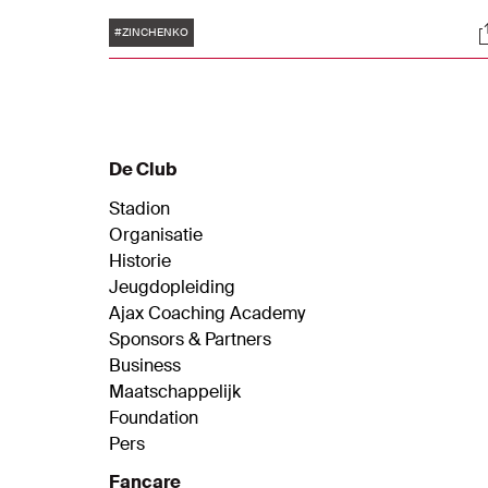
zo'n negen jaar terug in Nederland.
Tags
S
#ZINCHENKO
De Club
Stadion
Organisatie
Historie
Jeugdopleiding
Ajax Coaching Academy
Sponsors & Partners
Business
Maatschappelijk
Foundation
Pers
Fancare