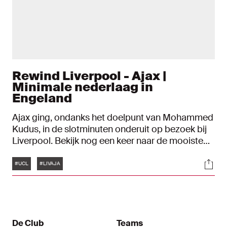
Rewind Liverpool - Ajax |
Minimale nederlaag in
Engeland
Ajax ging, ondanks het doelpunt van Mohammed
Kudus, in de slotminuten onderuit op bezoek bij
Liverpool. Bekijk nog een keer naar de mooiste
beelden van het tweede duel in de groepsfase
Tags
Soci
van de UEFA Champions League.
#UCL
#LIVAJA
De Club
Teams