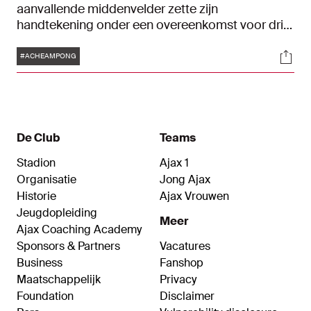
aanvallende middenvelder zette zijn
handtekening onder een overeenkomst voor drie
seizoenen, tot en met 30 juni 2027. Het betreft
Tags
Soci
het eerste contract voor de jeugdspeler.
#ACHEAMPONG
De Club
Teams
Stadion
Ajax 1
Organisatie
Jong Ajax
Historie
Ajax Vrouwen
Jeugdopleiding
Meer
Ajax Coaching Academy
Sponsors & Partners
Vacatures
Business
Fanshop
Maatschappelijk
Privacy
Foundation
Disclaimer