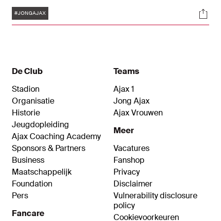
voorbereiding op het nieuwe seizoen. Binnen de
Tags
Soci
technische staf van Jong Ajax zijn enkele
#JONGAJAX
wijzigingen doorgevoerd. Carlos García, sinds
februari bij Ajax als assistent van Oscar García bij
achtereenvolgens Jong Ajax en Ajax 1, is met
ingang van heden de hoofdtrainer.
De Club
Teams
Stadion
Ajax 1
Organisatie
Jong Ajax
Historie
Ajax Vrouwen
Jeugdopleiding
Meer
Ajax Coaching Academy
Sponsors & Partners
Vacatures
Business
Fanshop
Maatschappelijk
Privacy
Foundation
Disclaimer
Pers
Vulnerability disclosure
policy
Fancare
Cookievoorkeuren