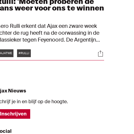
Rulli: 'Moeten proberen de
fans weer voor ons te winnen
ero Rulli erkent dat Ajax een zware week
chter de rug heeft na de oorwassing in de
lassieker tegen Feyenoord. De Argentijn
oopt dat de Ajacieden met een antwoord
Tags
s
Socials
unnen komen tegen FC Twente. Daarin
AJATWE
#RULLI
robeert Rulli zijn rol te pakken. "Ik zeg
egen de jongens dat dit erbij hoort. Je
oopt dat je voetbalcarrière een
aneenschakeling is van mooie momenten,
aar dat is niet zo."
jax Nieuws
chrijf je in en blijf op de hoogte.
Inschrijven
ocial