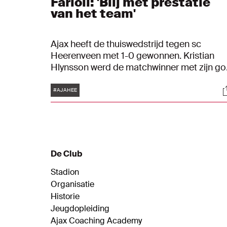
Farioli: 'Blij met prestatie
van het team'
Ajax heeft de thuiswedstrijd tegen sc
Heerenveen met 1-0 gewonnen. Kristian
Hlynsson werd de matchwinner met zijn go
kort voor de rust. Blijf via ons liveblog op d
Tags
S
hoogte van alle ontwikkelingen vanuit de
#AJAHEE
Johan Cruijff ArenA.
De Club
Stadion
Organisatie
Historie
Jeugdopleiding
Ajax Coaching Academy