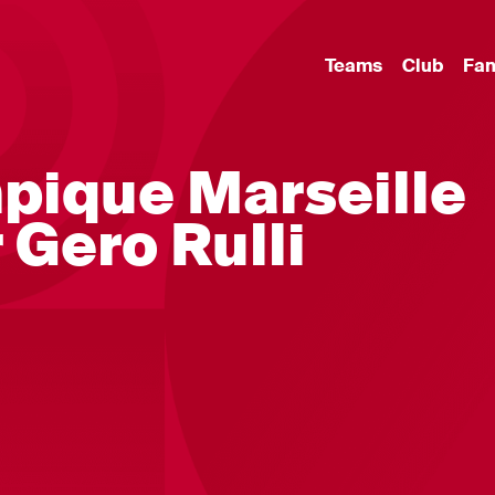
Teams
Club
Fa
pique Marseille
 Gero Rulli