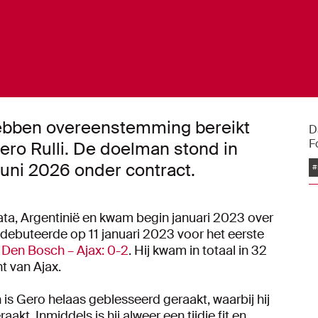
hebben overeenstemming bereikt
D
F
ero Rulli. De doelman stond in
uni 2026 onder contract.
#
ata, Argentinië en kwam begin januari 2023 over
l debuteerde op 11 januari 2023 voor het eerste
 Den Bosch – Ajax: 0-2
. Hij kwam in totaal in 32
ht van Ajax.
is Gero helaas geblesseerd geraakt, waarbij hij
raakt. Inmiddels is hij alweer een tijdje fit en