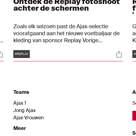
Ontdek de Replay fotoshoot
achter de schermen
'
Zoals elk seizoen past de Ajax-selectie
G
voorafgaand aan het nieuwe voetbaljaar de
a
al
kleding van sponsor Replay. Vorige
K
e
passessies leverden al hilarische momenten
h
Tags
ocials
Social
op. Dit jaar werden er polaroids van ieder
k
#REPLAY
#
individu gemaakt. Welke het mooiste was?
p
De spelers gaven hun mening.
t
h
a
m
Teams
A
Ajax 1
S
Jong Ajax
Ajax Vrouwen
Meer
S