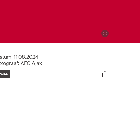
atum:
11.08.2024
otograaf:
AFC Ajax
Tags
Socials
RULLI