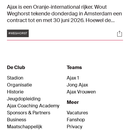
Ajax is een Oranje-international rijker. Wout
Weghorst tekende donderdag in Amsterdam een
contract tot en met 30 juni 2026. Hoewel de
aanvaller geen hele uitgebreide introductie
Tags
Soci
behoeft vanwege zijn staat van dienst, doken we
#WEGHORST
toch eens wat dieper zijn statistieken in. Hoe
schoot de spits zich in de afgelopen jaren in de
geschiedenisboeken van clubs als Heracles, AZ,
VfL Wolfsburg, Besiktas en Manchester United?
De Club
Teams
Stadion
Ajax 1
Organisatie
Jong Ajax
Historie
Ajax Vrouwen
Jeugdopleiding
Meer
Ajax Coaching Academy
Sponsors & Partners
Vacatures
Business
Fanshop
Maatschappelijk
Privacy