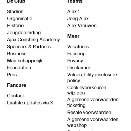
De Club
Teams
Stadion
Ajax 1
Organisatie
Jong Ajax
Historie
Ajax Vrouwen
Jeugdopleiding
Meer
Ajax Coaching Academy
Sponsors & Partners
Vacatures
Business
Fanshop
Maatschappelijk
Privacy
Foundation
Disclaimer
Pers
Vulnerability disclosure
policy
Fancare
Cookievoorkeuren
wijzigen
Contact
Algemene voorwaarden
Laatste updates via X
ticketing
Resale voorwaarden
Algemene voorwaarden
webshop