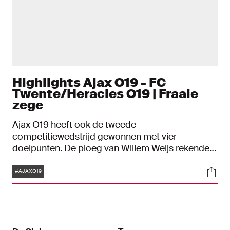
Highlights Ajax O19 - FC
Twente/Heracles O19 | Fraaie
zege
Ajax O19 heeft ook de tweede
competitiewedstrijd gewonnen met vier
doelpunten. De ploeg van Willem Weijs rekende
af met de leeftijdsgenoten van FC
Tags
Soci
Twente/Heracles op sportcomplex de Toekomst:
#AJAXO19
4-0. Na afloop keken de trainer van aanvoerder
Mylo van der Lans terug op het duel.