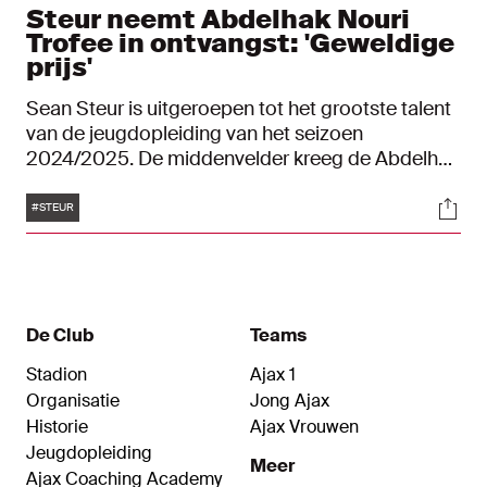
Steur neemt Abdelhak Nouri
Trofee in ontvangst: 'Geweldige
prijs'
Sean Steur is uitgeroepen tot het grootste talent
van de jeugdopleiding van het seizoen
2024/2025. De middenvelder kreeg de Abdelhak
Nouri Trofee uitgereikt uit handen van
Tags
Soci
Mohammed Nouri en Marijn Beuker. Steur is de
#STEUR
opvolger van Lucas Jetten.
De Club
Teams
Stadion
Ajax 1
Organisatie
Jong Ajax
Historie
Ajax Vrouwen
Jeugdopleiding
Meer
Ajax Coaching Academy