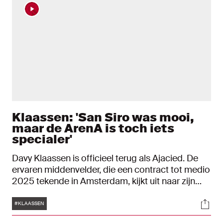
Klaassen: 'San Siro was mooi,
maar de ArenA is toch iets
specialer'
Davy Klaassen is officieel terug als Ajacied. De
ervaren middenvelder, die een contract tot medio
2025 tekende in Amsterdam, kijkt uit naar zijn
derde periode in het wit-rood-wit. "Ik ben blij dat
Tags
Soci
ik niet ben gehaald door iemand die me al kende,
#KLAASSEN
maar door wat ik afgelopen week heb laten zien."