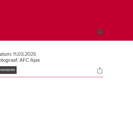
atum:
11.03.2025
otograaf:
AFC Ajax
Tags
Socials
HEINEKEN