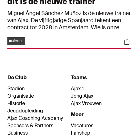
dit is de nieuwe trainer
Miguel Ángel Sánchez Muñoz is de nieuwe trainer
van Ajax. De vijftigjarige Spanjaard tekent een
contract tot 2028 in Amsterdam. Wie is onze
nieuwe coach die debuteerde als speler in La
Tags
Soci
Liga tegen Johan Cruijff, uitgroeide tot
#MÍCHEL
publiekslieveling bij Rayo Vallecano, meerdere
malen promoveerde en imponeerde als coach in
de Spaanse competitie?
De Club
Teams
Stadion
Ajax 1
Organisatie
Jong Ajax
Historie
Ajax Vrouwen
Jeugdopleiding
Meer
Ajax Coaching Academy
Sponsors & Partners
Vacatures
Business
Fanshop