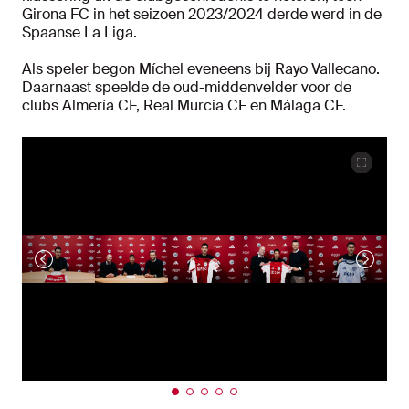
Girona FC in het seizoen 2023/2024 derde werd in de
Spaanse La Liga.
Als speler begon Míchel eveneens bij Rayo Vallecano.
Daarnaast speelde de oud-middenvelder voor de
clubs Almería CF, Real Murcia CF en Málaga CF.