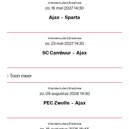
VriendenLoterij Eredivisie
zo. 16 mei 2027 14:30
Ajax
-
Sparta
VriendenLoterij Eredivisie
zo. 23 mei 2027 14:30
SC Cambuur
-
Ajax
Toon meer
Komende wedstrijden
VriendenLoterij Eredivisie
zo. 09 augustus 2026 14:30
PEC Zwolle
-
Ajax
VriendenLoterij Eredivisie