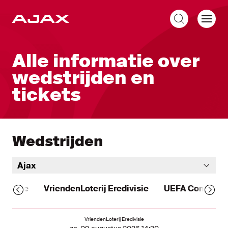
NL
Alle informatie over
wedstrijden en
tickets
Wedstrijden
Ajax
Alle
VriendenLoterij Eredivisie
UEFA Conferen
Komende wedstrijden
VriendenLoterij Eredivisie