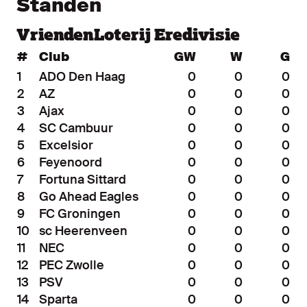
Standen
VriendenLoterij Eredivisie
#
Club
GW
W
G
1
ADO Den Haag
0
0
0
2
AZ
0
0
0
3
Ajax
0
0
0
4
SC Cambuur
0
0
0
5
Excelsior
0
0
0
6
Feyenoord
0
0
0
7
Fortuna Sittard
0
0
0
8
Go Ahead Eagles
0
0
0
9
FC Groningen
0
0
0
10
sc Heerenveen
0
0
0
11
NEC
0
0
0
12
PEC Zwolle
0
0
0
13
PSV
0
0
0
14
Sparta
0
0
0