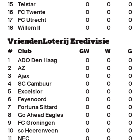
15
Telstar
0
0
0
16
FC Twente
0
0
0
17
FC Utrecht
0
0
0
18
Willem II
0
0
0
VriendenLoterij Eredivisie
#
Club
GW
W
G
1
ADO Den Haag
0
0
0
2
AZ
0
0
0
3
Ajax
0
0
0
4
SC Cambuur
0
0
0
5
Excelsior
0
0
0
6
Feyenoord
0
0
0
7
Fortuna Sittard
0
0
0
8
Go Ahead Eagles
0
0
0
9
FC Groningen
0
0
0
10
sc Heerenveen
0
0
0
11
NEC
0
0
0