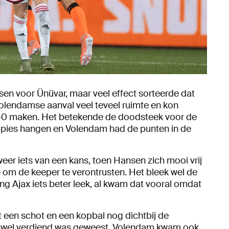
en voor Ünüvar, maar veel effect sorteerde dat
 Volendamse aanval veel teveel ruimte en kon
3-0 maken. Het betekende de doodsteek voor de
oppies hangen en Volendam had de punten in de
weer iets van een kans, toen Hansen zich mooi vrij
e om de keeper te verontrusten. Het bleek wel de
ng Ajax iets beter leek, al kwam dat vooral omdat
t een schot en een kopbal nog dichtbij de
jd wel verdiend was geweest. Volendam kwam ook