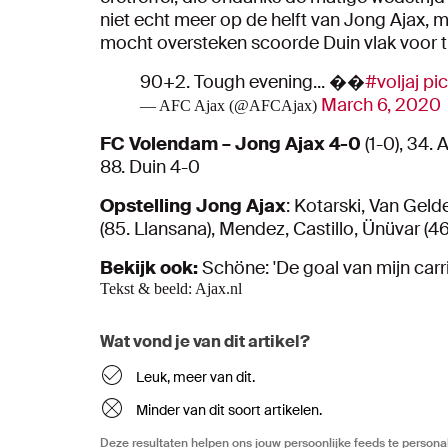
niet echt meer op de helft van Jong Ajax, 
mocht oversteken scoorde Duin vlak voor t
90+2. Tough evening... ��
#voljaj
pic
March 6, 2020
— AFC Ajax (@AFCAjax)
FC Volendam – Jong Ajax 4-0
(1-0), 34. 
88. Duin 4-0
Opstelling Jong Ajax
: Kotarski, Van Geld
(85. Llansana), Mendez, Castillo, Ünüvar (4
Bekijk ook:
Schöne: 'De goal van mijn ca
Tekst & beeld: Ajax.nl
Wat vond je van dit artikel?
Leuk, meer van dit.
Minder van dit soort artikelen.
Deze resultaten helpen ons jouw persoonlijke feeds te personal