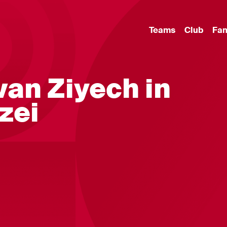
Teams
Club
Fa
van Ziyech in
zei