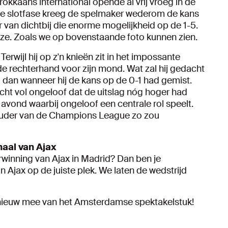
kkaans international opende al vrij vroeg in de
 de slotfase kreeg de spelmaker wederom de kans
 van dichtbij die enorme mogelijkheid op de 1-5.
ijze. Zoals we op bovenstaande foto kunnen zien.
Terwijl hij op z'n knieën zit in het impossante
de rechterhand voor zijn mond. Wat zal hij gedacht
 dan wanneer hij de kans op de 0-1 had gemist.
zicht vol ongeloof dat de uitslag nóg hoger had
avond waarbij ongeloof een centrale rol speelt.
houder van de Champions League zo zou
naal van Ajax
rwinning van Ajax in Madrid? Dan ben je
jax op de juiste plek. We laten de wedstrijd
nieuw mee van het Amsterdamse spektakelstuk!