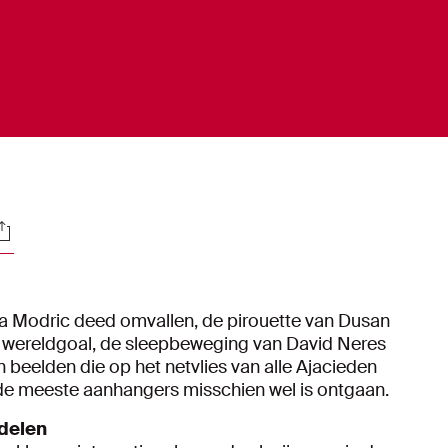
ocials
uka Modric deed omvallen, de pirouette van Dusan
jn wereldgoal, de sleepbeweging van David Neres
n beelden die op het netvlies van alle Ajacieden
t de meeste aanhangers misschien wel is ontgaan.
delen