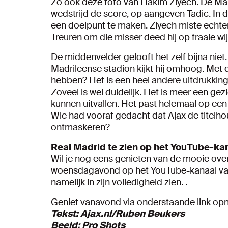
Zo ook deze foto van Hakim Ziyech. De Maro
wedstrijd de score, op aangeven Tadic. In
een doelpunt te maken. Ziyech miste echter
Treuren om die misser deed hij op fraaie w
De middenvelder gelooft het zelf bijna niet. 
Madrileense stadion kijkt hij omhoog. Met 
hebben? Het is een heel andere uitdrukking
Zoveel is wel duidelijk. Het is meer een ge
kunnen uitvallen. Het past helemaal op een 
Wie had vooraf gedacht dat Ajax de titel
ontmaskeren?
Real Madrid te zien op het YouTube-ka
Wil je nog eens genieten van de mooie ove
woensdagavond op het YouTube-kanaal van A
namelijk in zijn volledigheid zien. .
Geniet vanavond via onderstaande link op
Tekst: Ajax.nl/Ruben Beukers
Beeld: Pro Shots