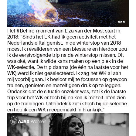
Het #BeFire-moment van Liza van der Most start in
2018: ''Sinds het EK had ik geen activiteit met het
Nederlands elftal gemist. In de winterstop van 2018
moest ik revalideren van een blessure en hierdoor zou
ik de eerstvolgende trip na de winterstop missen. Dit
was oké, want ik wilde kans maken op een plek in de
WK-selectie. De trip daarna (de één na laatste voor het
WK) werd ik niet geselecteerd. Ik zag het WK al aan
mij voorbij gaan. Ik besloot mij te focussen op gewoon
trainen, genieten en mezelf geen druk op te leggen.
Ondanks dat de situatie onzeker was, zat ik de laatste
trip voor het WK er toch bij en kon ik mezelf laten zien
op de trainingen. Uiteindelijk zat ik toch bij de selectie
en heb ik een WK meegemaakt in Frankrijk."