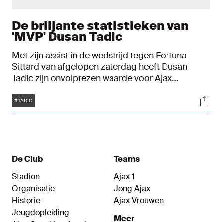
De briljante statistieken van
'MVP' Dusan Tadic
Met zijn assist in de wedstrijd tegen Fortuna
Sittard van afgelopen zaterdag heeft Dusan
Tadic zijn onvolprezen waarde voor Ajax
andermaal bewezen. De koning van de eindpass
Tags
Soci
bij Ajax is mede dankzij zijn rol als aangever bij de
#TADIC
1-3 van Brian Brobbey nu de onbetwiste 'most
valuable player' in de Eredivisie sinds het
millennium.
De Club
Teams
Stadion
Ajax 1
Organisatie
Jong Ajax
Historie
Ajax Vrouwen
Jeugdopleiding
Meer