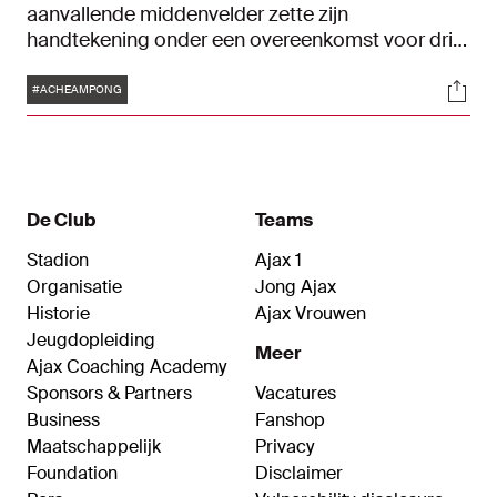
aanvallende middenvelder zette zijn
handtekening onder een overeenkomst voor drie
seizoenen, tot en met 30 juni 2027. Het betreft
Tags
Soci
het eerste contract voor de jeugdspeler.
#ACHEAMPONG
De Club
Teams
Stadion
Ajax 1
Organisatie
Jong Ajax
Historie
Ajax Vrouwen
Jeugdopleiding
Meer
Ajax Coaching Academy
Sponsors & Partners
Vacatures
Business
Fanshop
Maatschappelijk
Privacy
Foundation
Disclaimer