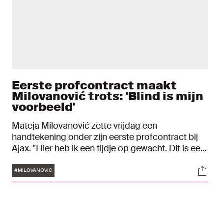
Eerste profcontract maakt
Milovanović trots: 'Blind is mijn
voorbeeld'
Mateja Milovanović zette vrijdag een
handtekening onder zijn eerste profcontract bij
Ajax. "Hier heb ik een tijdje op gewacht. Dit is een
mooie beloning."
Tags
Soci
#MILOVANOVIC