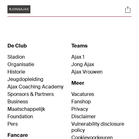
middenvelder Donny Warmerdam geven hun
Tags
Soci
reactie(s) op de nederlaag tegen Roda JC (0-4).
#JONGAJAX
De Club
Teams
Stadion
Ajax 1
Organisatie
Jong Ajax
Historie
Ajax Vrouwen
Jeugdopleiding
Meer
Ajax Coaching Academy
Sponsors & Partners
Vacatures
Business
Fanshop
Maatschappelijk
Privacy
Foundation
Disclaimer
Pers
Vulnerability disclosure
policy
Fancare
Cookievoorkeuren