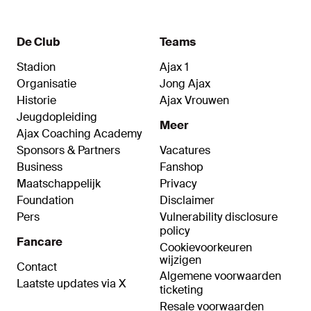
uitgebreide Ajax Doc gaan enkele
hoofdrolspelers terug in tijd.
De Club
Teams
Stadion
Ajax 1
Organisatie
Jong Ajax
Historie
Ajax Vrouwen
Jeugdopleiding
Meer
Ajax Coaching Academy
Sponsors & Partners
Vacatures
Business
Fanshop
Maatschappelijk
Privacy
Foundation
Disclaimer
Pers
Vulnerability disclosure
policy
Fancare
Cookievoorkeuren
wijzigen
Contact
Algemene voorwaarden
Laatste updates via X
ticketing
Resale voorwaarden