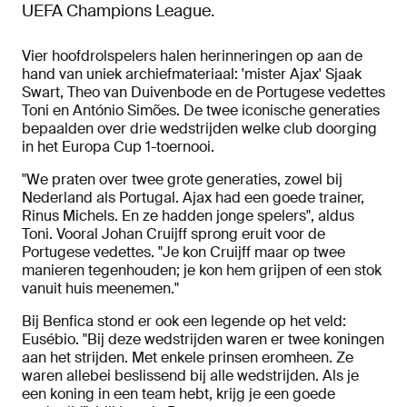
UEFA Champions League.
Vier hoofdrolspelers halen herinneringen op aan de
hand van uniek archiefmateriaal: 'mister Ajax' Sjaak
Swart, Theo van Duivenbode en de Portugese vedettes
Toni en António Simões. De twee iconische generaties
bepaalden over drie wedstrijden welke club doorging
in het Europa Cup 1-toernooi.
"We praten over twee grote generaties, zowel bij
Nederland als Portugal. Ajax had een goede trainer,
Rinus Michels. En ze hadden jonge spelers", aldus
Toni. Vooral Johan Cruijff sprong eruit voor de
Portugese vedettes. "Je kon Cruijff maar op twee
manieren tegenhouden; je kon hem grijpen of een stok
vanuit huis meenemen."
Bij Benfica stond er ook een legende op het veld:
Eusébio. "Bij deze wedstrijden waren er twee koningen
aan het strijden. Met enkele prinsen eromheen. Ze
waren allebei beslissend bij alle wedstrijden. Als je
een koning in een team hebt, krijg je een goede