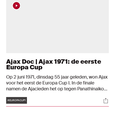
Ajax Doc | Ajax 1971: de eerste
Europa Cup
Op 2 juni 1971, dinsdag 55 jaar geleden, won Ajax
voor het eerst de Europa Cup I. In de finale
namen de Ajacieden het op tegen Panathinaikos.
Een vroeg en een laat doelpunt zorgden ervoor
Tags
Soci
dat Ajax met 2-0 wist te winnen. Bij terugkeer in
#EUROPACUP1
Amsterdam werden de Ajacieden en trainer Rinus
Michels als helden ontvangen. In deze