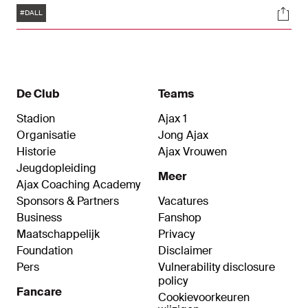
Tags
Soci
verhuur is ook een optie tot koop opgenomen
#DALL
voor Aarhus GF. Het contract van de 19-jarige
aanvaller bij Ajax loopt nog tot en met 30 juni
2023.
De Club
Teams
Stadion
Ajax 1
Organisatie
Jong Ajax
Historie
Ajax Vrouwen
Jeugdopleiding
Meer
Ajax Coaching Academy
Sponsors & Partners
Vacatures
Business
Fanshop
Maatschappelijk
Privacy
Foundation
Disclaimer
Pers
Vulnerability disclosure
policy
Fancare
Cookievoorkeuren