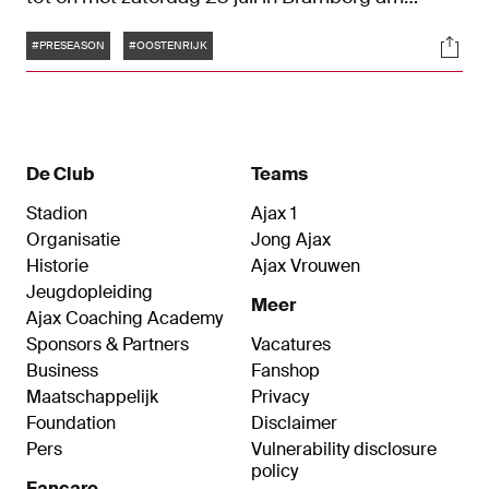
Wildkogel ter voorbereiding op het nieuwe
Tags
Soci
seizoen. In dit liveblog kan je alles teruglezen
#PRESEASON
#OOSTENRIJK
over de trainingsweek in het Alpenland.
De Club
Teams
Stadion
Ajax 1
Organisatie
Jong Ajax
Historie
Ajax Vrouwen
Jeugdopleiding
Meer
Ajax Coaching Academy
Sponsors & Partners
Vacatures
Business
Fanshop
Maatschappelijk
Privacy
Foundation
Disclaimer
Pers
Vulnerability disclosure
policy
Fancare