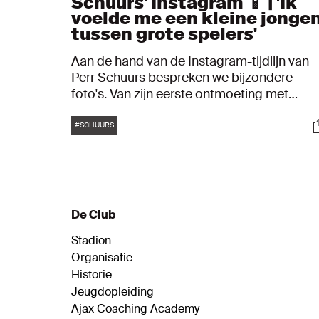
Schuurs' Instagram 📱 | 'Ik
voelde me een kleine jonge
tussen grote spelers'
Aan de hand van de Instagram-tijdlijn van
Perr Schuurs bespreken we bijzondere
foto's. Van zijn eerste ontmoeting met
vriendin Roos tot zijn debuut in de UEFA
Tags
S
Champions League met Ajax.
#SCHUURS
De Club
Stadion
Organisatie
Historie
Jeugdopleiding
Ajax Coaching Academy