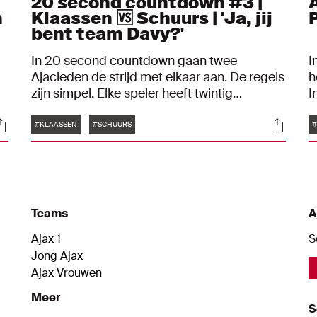
20 second countdown #3 |
n
Klaassen 🆚 Schuurs | 'Ja, jij
bent team Davy?'
In 20 second countdown gaan twee
I
Ajacieden de strijd met elkaar aan. De regels
h
zijn simpel. Elke speler heeft twintig
I
seconden op de klok staan. Heb je een
J
Tags
ocials
Social
antwoord gegeven, dan tikt de tijd van de
#KLAASSEN
#SCHUURS
#
tegenstander weg, tot het volgende
antwoord. In deze aflevering nemen Davy
Klaassen en Perr Schuurs het tegen elkaar
op.
Teams
A
Ajax 1
S
Jong Ajax
Ajax Vrouwen
Meer
S