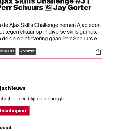
Ajax Skills Challenge #3 |
Perr Schuurs 🆚 Jay Gorter
n de Ajax Skills Challenge nemen Ajacieden
et tegen elkaar op in diverse skills games.
n de derde aflevering gaan Perr Schuurs en
ay Gorter de strijd aan.
Tags
s
Socials
SCHUURS
#GORTER
jax Nieuws
chrijf je in en blijf op de hoogte.
Inschrijven
ocial