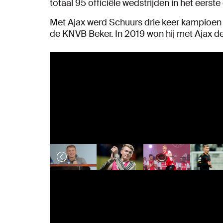
totaal 95 officiële wedstrijden in het eerst
Met Ajax werd Schuurs drie keer kampioen 
de KNVB Beker. In 2019 won hij met Ajax de