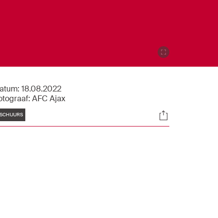
atum:
18.08.2022
otograaf:
AFC Ajax
Tags
Socials
SCHUURS