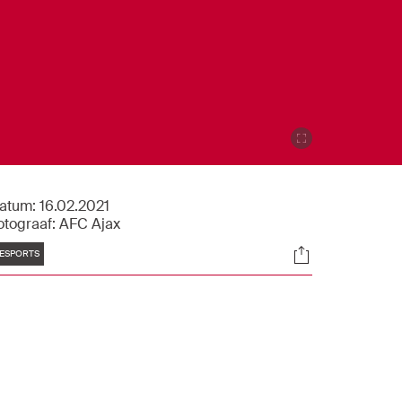
atum:
16.02.2021
otograaf:
AFC Ajax
Tags
Socials
ESPORTS