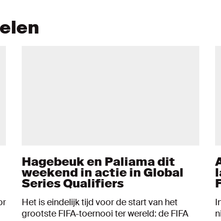
kelen
Hagebeuk en Paliama dit
weekend in actie in Global
Series Qualifiers
or
Het is eindelijk tijd voor de start van het
I
grootste FIFA-toernooi ter wereld: de FIFA
n