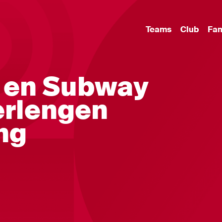
Teams
Club
Fa
s en Subway
erlengen
ng