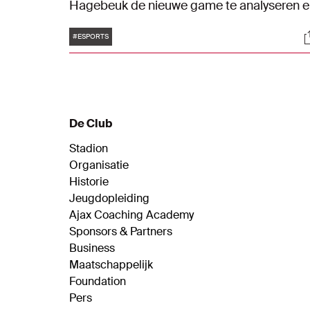
Hagebeuk de nieuwe game te analyseren 
een potje te spelen.
Tags
S
#ESPORTS
De Club
Stadion
Organisatie
Historie
Jeugdopleiding
Ajax Coaching Academy
Sponsors & Partners
Business
Maatschappelijk
Foundation
Pers