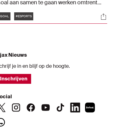
oal aan samen te gaan werken omtrent
ontent rond de voetbalgame. Beide gaan
Tags
s
Socials
erken aan een serie van tutorials gericht op
#GOAL
#ESPORTS
ntwikkelen van FIFA-talent wereldwijd. De
ans kunnen snel de nieuwe tutorials
erwachten.
jax Nieuws
chrijf je in en blijf op de hoogte.
Inschrijven
ocial