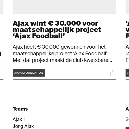
Ajax wint € 30.000 voor
maatschappelijk project
‘Ajax Foodball’
Ajax heeft € 30.000 gewonnen voor het
A
maatschappelijke project ‘Ajax Foodball’.
r
d
Met dat project maakt de club kwetsbare
E
jongeren bewust van het belang van een
k
Tags
ocials
Social
gezonde leefstijl en helpt ze bij het
o
#AJAXFOUNDATION
#
ontwikkelen hiervan. Ajax ging met negen
N
andere eredivisieclubs de strijd aan om het
e
beste ‘Maatschappelijk Project Eredivisie’
van de VriendenLoterij en de Eredivisie. De
club sleepte de tweede plaats in de wacht.
Teams
A
Ajax 1
S
Jong Ajax