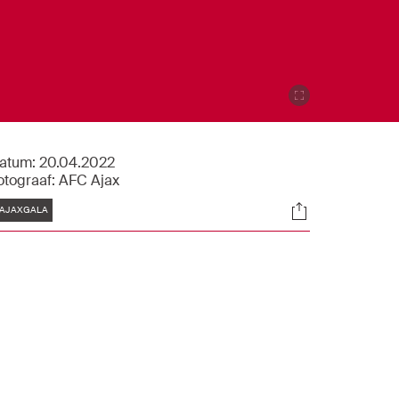
atum:
20.04.2022
otograaf:
AFC Ajax
Tags
Socials
AJAXGALA