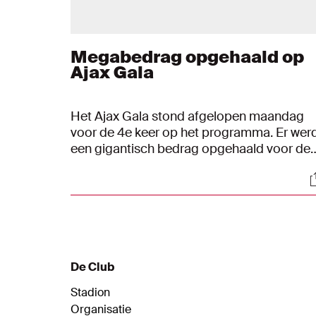
Megabedrag opgehaald op
Ajax Gala
Het Ajax Gala stond afgelopen maandag
voor de 4e keer op het programma. Er wer
een gigantisch bedrag opgehaald voor de
Ajax Foundation. En zoals gebruikelijk
S
hielpen de selectiespelers mee bij het
serveren van het diner.
De Club
Stadion
Organisatie