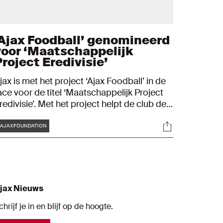
‘Ajax Foodball’ genomineerd
voor ‘Maatschappelijk
Project Eredivisie’
jax is met het project ‘Ajax Foodball’ in de
ace voor de titel ‘Maatschappelijk Project
redivisie’. Met het project helpt de club de
wetsbare (Amsterdamse) jeugd bij de
Tags
s
Socials
ntwikkeling van een gezonde levensstijl.
AJAXFOUNDATION
aast Ajax zijn er nog acht andere
redivisieclubs in de race om de titel.
jax Nieuws
chrijf je in en blijf op de hoogte.