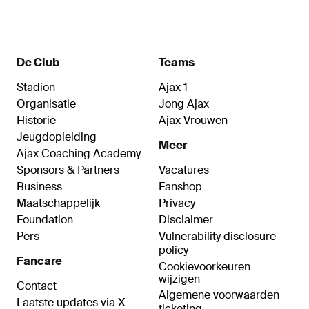
geïnspireerd op een van de shirts waar de club in
heeft gehonkbald, met het 'Ajax' prominent op de
borst, in stijl die zo kenmerkend is voor
Amerikaanse sporten.
De Club
Teams
Stadion
Ajax 1
Organisatie
Jong Ajax
Historie
Ajax Vrouwen
Jeugdopleiding
Meer
Ajax Coaching Academy
Sponsors & Partners
Vacatures
Business
Fanshop
Maatschappelijk
Privacy
Foundation
Disclaimer
Pers
Vulnerability disclosure
policy
Fancare
Cookievoorkeuren
wijzigen
Contact
Algemene voorwaarden
Laatste updates via X
ticketing