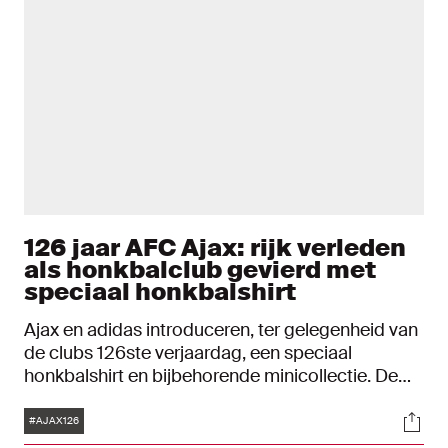
126 jaar AFC Ajax: rijk verleden
als honkbalclub gevierd met
speciaal honkbalshirt
Ajax en adidas introduceren, ter gelegenheid van
de clubs 126ste verjaardag, een speciaal
honkbalshirt en bijbehorende minicollectie. De
collectie is een eerbetoon aan de rijke
Tags
Soci
honkbalgeschiedenis, waar Ajax in totaal vier keer
#AJAX126
landskampioen werd. Het honkbalshirt is