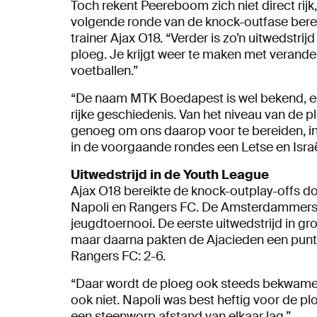
Toch rekent Peereboom zich niet direct rijk, a
volgende ronde van de knock-outfase bereike
trainer Ajax O18. “Verder is zo’n uitwedstri
ploeg. Je krijgt weer te maken met verand
voetballen.”
“De naam MTK Boedapest is wel bekend, ee
rijke geschiedenis. Van het niveau van de 
genoeg om ons daarop voor te bereiden, in 
in de voorgaande rondes een Letse en Isra
Uitwedstrijd in de Youth League
Ajax O18 bereikte de knock-outplay-offs d
Napoli en Rangers FC. De Amsterdammers liet
jeugdtoernooi. De eerste uitwedstrijd in gr
maar daarna pakten de Ajacieden een puntje
Rangers FC: 2-6.
“Daar wordt de ploeg ook steeds bekwamer 
ook niet. Napoli was best heftig voor de pl
een steenworp afstand van elkaar lag.”