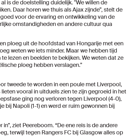
l is de doelstelling duidelijk. ''We willen de
n. Daar horen we thuis als Ajax zijnde”, stelt de
jd goed voor de ervaring en ontwikkeling van de
erlijke omstandigheden en andere cultuur qua
n ploeg uit de hoofdstad van Hongarije met een
ploeg weten we iets minder. Maar we hebben tijd
te lezen en beelden te bekijken. We weten dat ze
ëlische ploeg hebben verslagen.”
oor tweede te worden in een poule met Liverpool,
en vooral in uitduels zien te zijn gegroeid in het
oepsfase ging nog verloren tegen Liverpool (4-0),
 bij Napoli (1-1) en werd er ruim gewonnen bij
in”, ziet Peereboom. “De ene reis is de andere
oeg, terwijl tegen Rangers FC bij Glasgow alles op