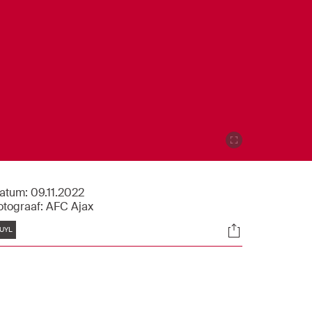
atum:
09.11.2022
otograaf:
AFC Ajax
Tags
Socials
UYL