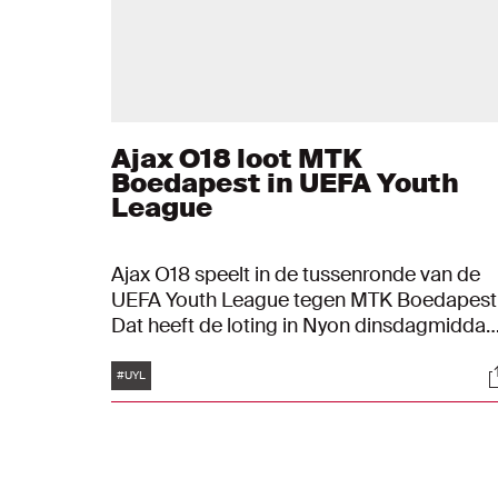
Ajax O18 loot MTK
Boedapest in UEFA Youth
League
Ajax O18 speelt in de tussenronde van de
UEFA Youth League tegen MTK Boedapest
Dat heeft de loting in Nyon dinsdagmiddag
uitgewezen. De Amsterdammers spelen o
Tags
S
7 of 8 februari 2023 tegen de Hongaren.
#UYL