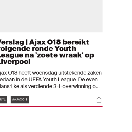
Verslag | Ajax O18 bereikt
volgende ronde Youth
League na 'zoete wraak' op
Liverpool
jax O18 heeft woensdag uitstekende zaken
edaan in de UEFA Youth League. De even
lansrijke als verdiende 3-1-overwinning op
e leeftijdgenoten van Liverpool volstond
Tags
s
Socials
oor een plek in de volgende play-off-ronde.
UYL
#AJAXO18
p de Toekomst scoorden Jaydon Banel,
abriël Misehouy en David Kalohkoh voor
e thuisploeg.