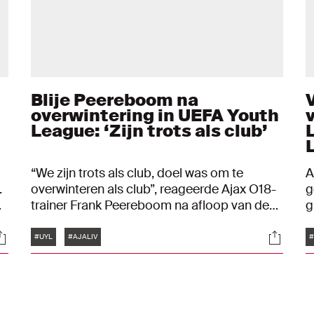
Blije Peereboom na
overwintering in UEFA Youth
League: ‘Zijn trots als club’
“We zijn trots als club, doel was om te
A
.
overwinteren als club”, reageerde Ajax O18-
g
trainer Frank Peereboom na afloop van de
g
p
3-1-zege op Liverpool. Daardoor mogen de
d
Tags
ocials
Social
Ajacieden ook in 2023 verder in de UEFA
v
#UYL
#AJALIV
#
Youth League. Ook Jaydon Banel reageerde
O
verheugd.
G
d