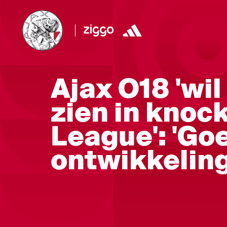
Ajax O18 'wil
zien in knoc
League': 'Go
ontwikkeling