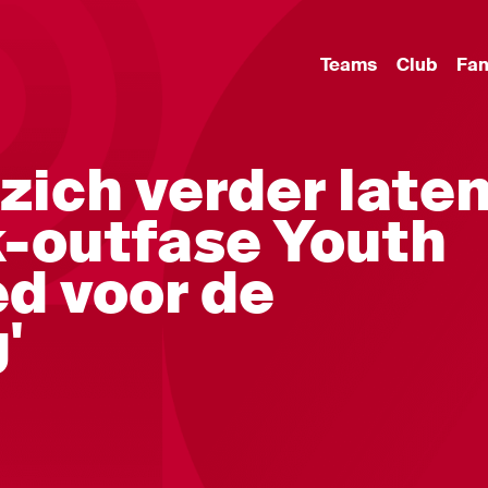
Teams
Club
Fa
 zich verder late
k-outfase Youth
ed voor de
'