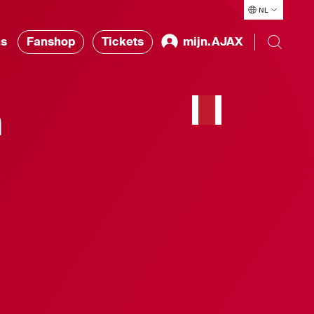
NL
ns
Fanshop
Tickets
mijn.AJAX
n