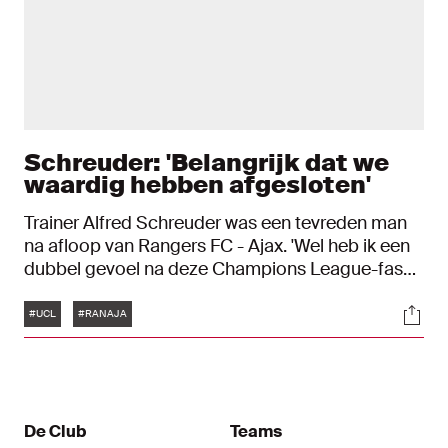
Schreuder: 'Belangrijk dat we
waardig hebben afgesloten'
Trainer Alfred Schreuder was een tevreden man
na afloop van Rangers FC - Ajax. 'Wel heb ik een
dubbel gevoel na deze Champions League-fase.
Maar het is belangrijk voor de punten en onszelf
Tags
Soci
dat we waardig hebben afgesloten.'
#UCL
#RANAJA
De Club
Teams