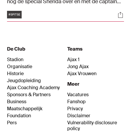
nog de special Sherida over én met de captain
van de Ajax Vrouwen.
Tags
Soci
#SPITSE
De Club
Teams
Stadion
Ajax 1
Organisatie
Jong Ajax
Historie
Ajax Vrouwen
Jeugdopleiding
Meer
Ajax Coaching Academy
Sponsors & Partners
Vacatures
Business
Fanshop
Maatschappelijk
Privacy
Foundation
Disclaimer
Pers
Vulnerability disclosure
policy