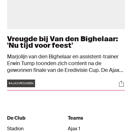
Vreugde bij Van den Bighelaar:
'Nu tijd voor feest'
Marjolijn van den Bighelaar en assistent-trainer
Erwin Tump toonden zich content na de
gewonnen finale van de Eredivisie Cup. De Ajax
Vrouwen veroverden de eerste prijs van het
Tags
Soci
seizoen door een 3-2-zege op titelhouder FC
#AJAXVROUWEN
Twente.
De Club
Teams
Stadion
Ajax 1