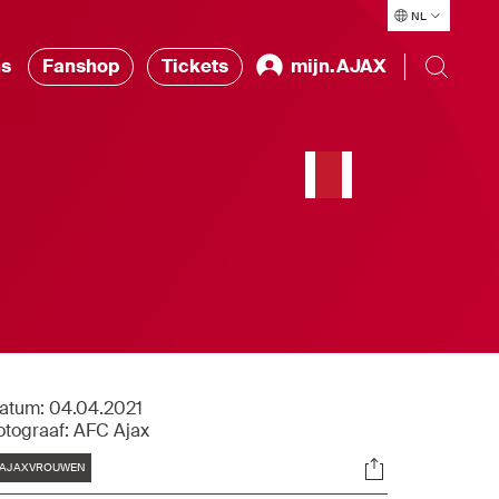
NL
ns
Fanshop
Tickets
mijn.AJAX
atum:
04.04.2021
otograaf:
AFC Ajax
Tags
Socials
AJAXVROUWEN