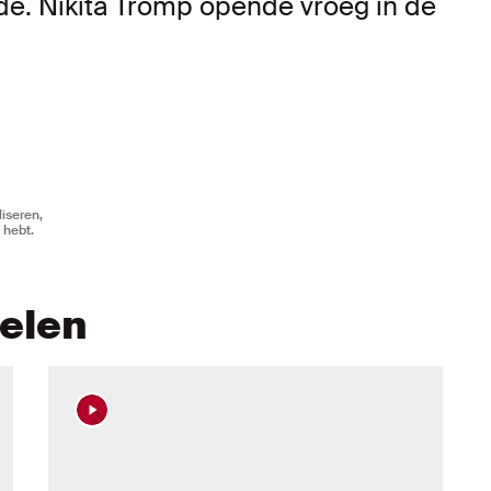
de. Nikita Tromp opende vroeg in de
iseren,
 hebt.
kelen