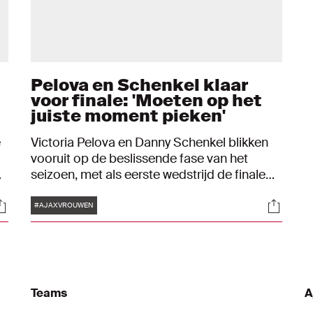
Pelova en Schenkel klaar
voor finale: 'Moeten op het
juiste moment pieken'
e
Victoria Pelova en Danny Schenkel blikken
vooruit op de beslissende fase van het
seizoen, met als eerste wedstrijd de finale
n
van de Eredivisie Cup tegen FC Twente. Het
Tags
ocials
Social
e
tweetal zag de Ajax Vrouwen uit een dip
#AJAXVROUWEN
klimmen en is klaar voor een belangrijke
periode.
Teams
A