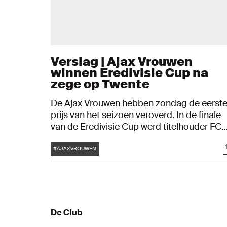
Verslag | Ajax Vrouwen
winnen Eredivisie Cup na
zege op Twente
De Ajax Vrouwen hebben zondag de eerst
prijs van het seizoen veroverd. In de finale
van de Eredivisie Cup werd titelhouder FC
Twente met 3-2 verslagen. Captain Marjolij
Tags
S
van den Bighelaar nam op sportcomplex d
#AJAXVROUWEN
Toekomst twee treffers voor haar rekening.
De score werd vroeg in de wedstrijd
geopend door Nikita Tromp.
De Club