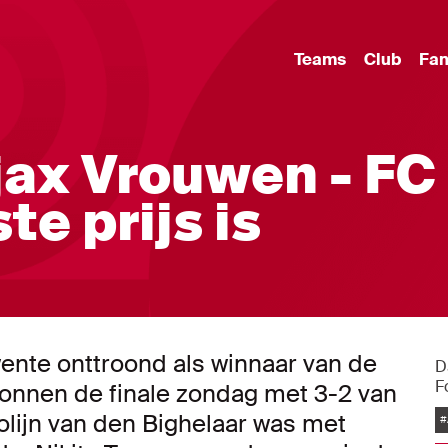
Teams
Club
Fa
jax Vrouwen - FC
te prijs is
nte onttroond als winnaar van de
D
F
wonnen de finale zondag met 3-2 van
olijn van den Bighelaar was met
#