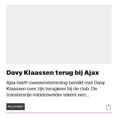
Davy Klaassen terug bij Ajax
Ajax heeft overeenstemming bereikt met Davy
Klaassen over zijn terugkeer bij de club. De
transfervrije middenvelder tekent een
overeenkomst die per direct is ingegaan en een
Tags
Soci
looptijd heeft tot en met 30 juni 2025.
#KLAASSEN