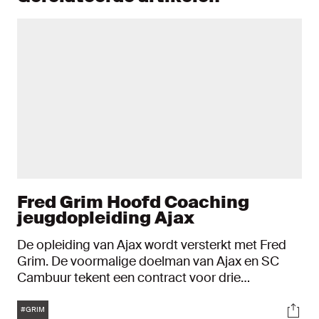
Fred Grim Hoofd Coaching
jeugdopleiding Ajax
De opleiding van Ajax wordt versterkt met Fred
Grim. De voormalige doelman van Ajax en SC
Cambuur tekent een contract voor drie
seizoenen als Hoofd Coaching.
Tags
Soci
#GRIM