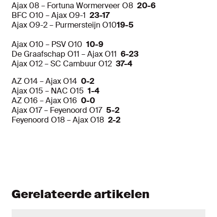
Ajax 08 – Fortuna Wormerveer O8
20-6
BFC O10 – Ajax O9-1
23-17
Ajax O9-2 – Purmersteijn O10
19-5
Ajax O10 – PSV O10
10-9
De Graafschap O11 – Ajax O11
6-23
Ajax O12 – SC Cambuur O12
37-4
AZ O14 – Ajax O14
0-2
Ajax O15 – NAC O15
1-4
AZ O16 – Ajax O16
0-0
Ajax O17 – Feyenoord O17
5-2
Feyenoord O18 – Ajax O18
2-2
Gerelateerde artikelen