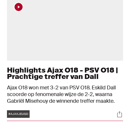
Highlights Ajax O18 - PSV O18 |
Prachtige treffer van Dall
Ajax O18 won met 3-2 van PSV O18. Eskild Dall
scoorde op fenomenale wijze de 2-2, waarna
Gabriël Misehouy de winnende treffer maakte.
Tags
Soci
#AJAXJEUGD