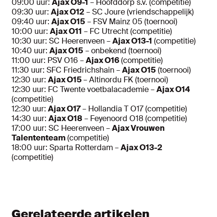
09:00 uur:
Ajax O9-1
– Hoofddorp s.v. (competitie)
09:30 uur:
Ajax O12
– SC Joure (vriendschappelijk)
09:40 uur:
Ajax O15
– FSV Mainz 05 (toernooi)
10:00 uur:
Ajax O11
– FC Utrecht (competitie)
10:30 uur: SC Heerenveen –
Ajax O13-1
(competitie)
10:40 uur:
Ajax O15
– onbekend (toernooi)
11:00 uur: PSV O16 –
Ajax O16
(competitie)
11:30 uur: SFC Friedrichshain –
Ajax O15
(toernooi)
12:30 uur:
Ajax O15
– Altinordu FK (toernooi)
12:30 uur: FC Twente voetbalacademie –
Ajax O14
(competitie)
12:30 uur:
Ajax O17
– Hollandia T O17 (competitie)
14:30 uur:
Ajax O18
– Feyenoord O18 (competitie)
17:00 uur: SC Heerenveen –
Ajax Vrouwen
Talententeam
(competitie)
18:00 uur: Sparta Rotterdam –
Ajax O13-2
(competitie)
Gerelateerde artikelen