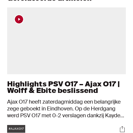
Highlights PSV O17 – Ajax O17 |
Wolff & Ebite beslissend
Ajax O17 heeft zaterdagmiddag een belangrijke
zege geboekt in Eindhoven. Op de Herdgang
werd PSV O17 met 0-2 verslagen dankzij Kayden
Wolff en Shedrach Ebite.
Tags
Soci
#AJAXO17